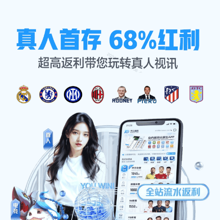
球探体育
YUEHAOHR.COM - 您的专属体育数据管家
🔍 搜索赛事/球队/球员...
首页
足球比分
篮球比分
今日赛程
世界杯
欧洲
热门赛事
更多赛事 >
🌍
🇪🇺
世界杯
欧洲杯
🏆
🦁