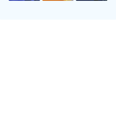
赛事深度解析与百科
顶级赛事背后的数据逻辑与球队战术演变
在现代职业体育中，
球探体育
致力于为用户提供超越
比分本身的深度洞察。无论是五大联赛的战术博弈，
还是NBA的巨星对决，数据都是解读比赛的关键钥
匙。我们关注的不仅仅是胜负结果，更是比赛过程中
的每一次传球路线、每一次防守轮转以及关键球员的
历史状态对比。
足球战术的现代化演进
以欧洲冠军联赛为例，顶级球队的战术体系正在经历
深刻的变革。传统的4-4-2阵型逐渐被更具弹性的4-3-
3或3-5-2所取代。这种变化旨在更好地控制中场区
域，并利用边后卫的插上助攻来丰富进攻手段。在
即
时比分
的追踪过程中，我们会发现高位逼抢
（Gegenpressing）已成为豪门球队的标准配置，通