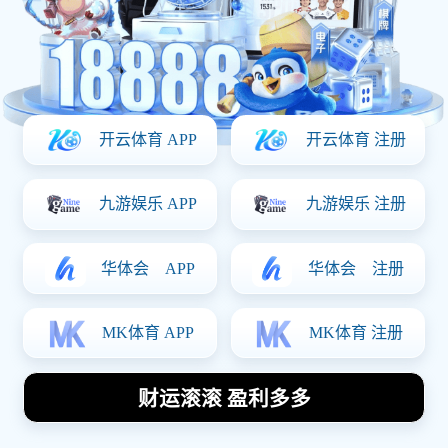
欧冠
英超
⚽
🏀
西甲
NBA
足球比分直播
进入足球频道 >
英超
进行中
曼城
2
-
1
利物浦
阿森纳
1
-
0
切尔西
西甲
已结束
皇马
3
-
2
巴萨