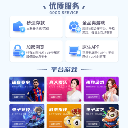
意甲
未开始 20:45
尤文图斯
-
-
-
AC米兰
篮球比分直播
进入篮球频道 >
NBA
第四节 02:30
湖人
98
:
102
勇士
CBA
已结束
辽宁本钢
105
:
98
广东宏远