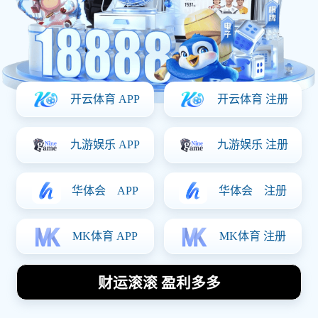
欧冠
英超
⚽
🏀
西甲
NBA
足球比分直播
进入足球频道 >
英超
进行中
曼城
2
-
1
利物浦
阿森纳
1
-
0
切尔西
西甲
已结束
皇马
3
-
2
巴萨