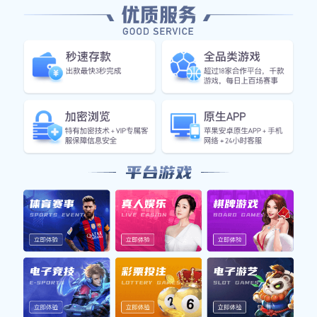
意甲
未开始 20:45
尤文图斯
-
-
-
AC米兰
篮球比分直播
进入篮球频道 >
NBA
第四节 02:30
湖人
98
:
102
勇士
CBA
已结束
辽宁本钢
105
:
98
广东宏远