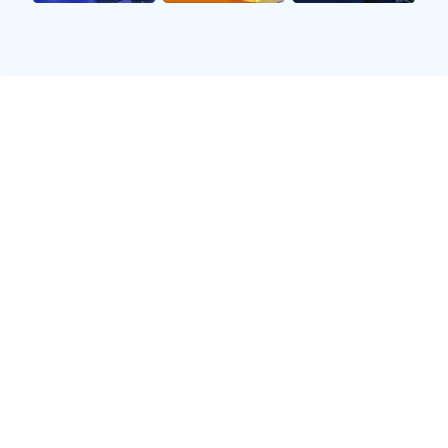
赛事深度解析与百科
顶级赛事背后的数据逻辑与球队战术演变
在现代职业体育中，
球探体育
致力于为用户提供超越
比分本身的深度洞察。无论是五大联赛的战术博弈，
还是NBA的巨星对决，数据都是解读比赛的关键钥
匙。我们关注的不仅仅是胜负结果，更是比赛过程中
的每一次传球路线、每一次防守轮转以及关键球员的
历史状态对比。
足球战术的现代化演进
以欧洲冠军联赛为例，顶级球队的战术体系正在经历
深刻的变革。传统的4-4-2阵型逐渐被更具弹性的4-3-
3或3-5-2所取代。这种变化旨在更好地控制中场区
域，并利用边后卫的插上助攻来丰富进攻手段。在
即
时比分
的追踪过程中，我们会发现高位逼抢
（Gegenpressing）已成为豪门球队的标准配置，通