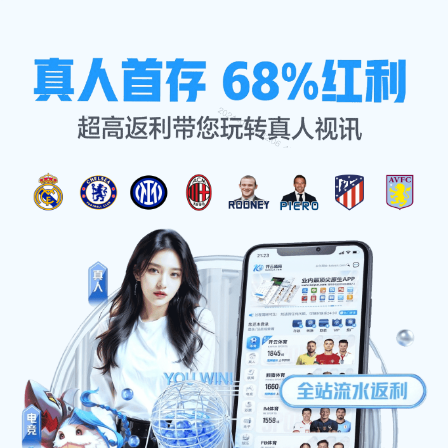
球探体育
YUEHAOHR.COM - 您的专属体育数据管家
🔍 搜索赛事/球队/球员...
首页
足球比分
篮球比分
今日赛程
世界杯
欧洲
热门赛事
更多赛事 >
🌍
🇪🇺
世界杯
欧洲杯
🏆
🦁