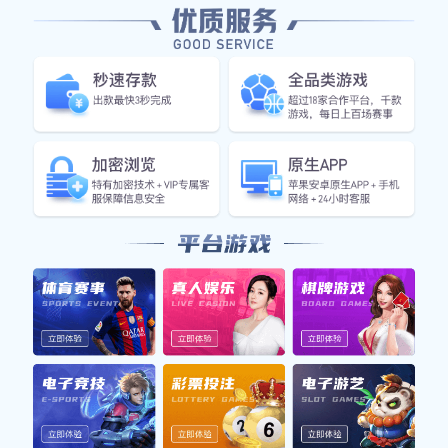
意甲
未开始 20:45
尤文图斯
-
-
-
AC米兰
篮球比分直播
进入篮球频道 >
NBA
第四节 02:30
湖人
98
:
102
勇士
CBA
已结束
辽宁本钢
105
:
98
广东宏远